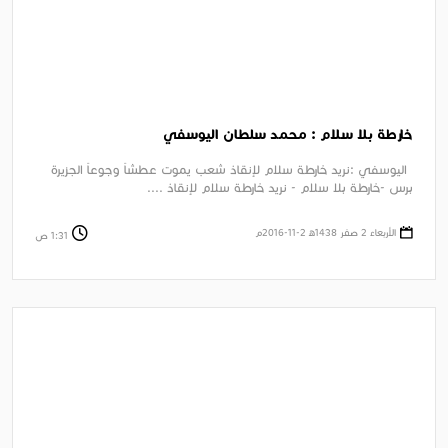
خارطة بلا سلام : محمد سلطان اليوسفي
اليوسفي :نريد خارطة سلام لإنقاذ شعب يموت عطشاً وجوعاً الجزيرة
برس -خارطة بلا سلام - نريد خارطة سلام لإنقاذ ....
الأربعاء 2 صفر 1438ﻫ 2-11-2016م
1:31 ص