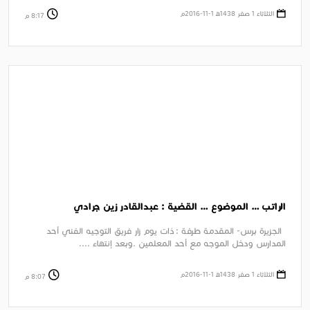
الثلاثاء 1 صفر 1438ﻫ 1-11-2016م
8:17 م
الراتب … الموضوع … القضية : عبدالقادر زين جرادي
الجزيرة برس- المقدمة طرفة : ذات يوم زار فريق التوجيه الفني أحد
المدارس ودخل الموجه مع أحد المعلمين .وبعد إنتهاء ....
الثلاثاء 1 صفر 1438ﻫ 1-11-2016م
8:07 م