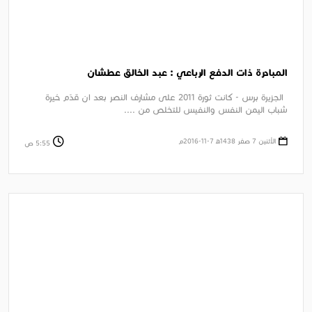
المبادرة ذات الدفع الرباعي : عبد الخالق عطشان
الجزيرة برس - كانت ثورة 2011 على مشارف النصر بعد ان قدّم خيرة
شباب اليمن النفس والنفيس للتخلص من ....
الأثنين 7 صفر 1438ﻫ 7-11-2016م
5:55 ص