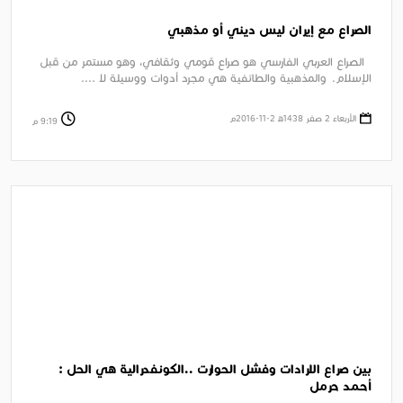
الصراع مع إيران ليس ديني أو مذهبي
الصراع العربي الفارسي هو صراع قومي وثقافي، وهو مستمر من قبل
الإسلام. والمذهبية والطائفية هي مجرد أدوات ووسيلة لا ....
الأربعاء 2 صفر 1438ﻫ 2-11-2016م
9:19 م
بين صراع الارادات وفشل الحوارت ..الكونفدرالية هي الحل :
أحمد حرمل