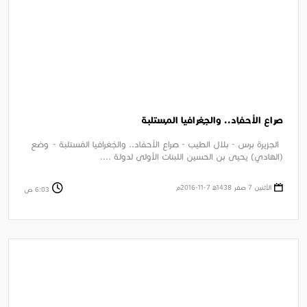
صِراع الأحفَاد.. والجُغرافيا المُستلبة
الجزيرة برس - بلال الطيب - صِراع الأحفَاد.. والجُغرافيا المُستلبة - وضع
(الهادي) يحيى بن الحسين اللبنات الأولى لدولة ....
الأثنين 7 صفر 1438ﻫ 7-11-2016م
6:03 ص