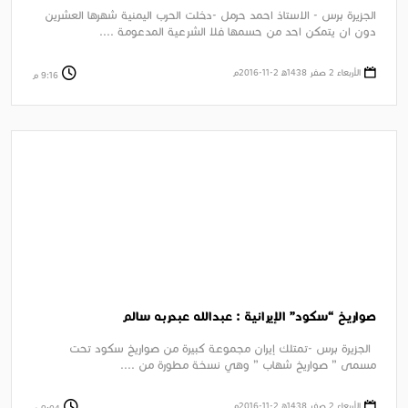
الجزيرة برس - الاستاذ احمد حرمل -دخلت الحرب اليمنية شهرها العشرين
دون ان يتمكن احد من حسمها فلا الشرعية المدعومة ....
الأربعاء 2 صفر 1438ﻫ 2-11-2016م
9:16 م
صواريخ “سكود” الإيرانية : عبدالله عبدربه سالم
الجزيرة برس -تمتلك إيران مجموعة كبيرة من صواريخ سكود تحت
مسمى ” صواريخ شهاب ” وهي نسخة مطورة من ....
الأربعاء 2 صفر 1438ﻫ 2-11-2016م