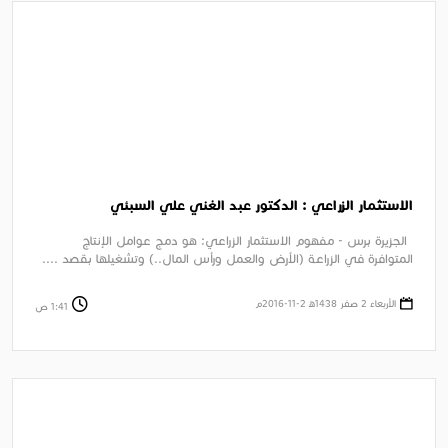
الاستثمار الزراعي : الدكتور عبد الغني علي السبئي
الجزيرة برس - مفهوم الاستثمار الزراعي: هو دمج عوامل الإنتاج
المتوافرة في الزراعة (الأرض والعمل ورأس المال..) وتشغيلها بقصد ....
الأربعاء 2 صفر 1438ﻫ 2-11-2016م
1:41 ص