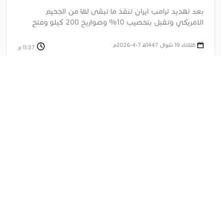
وعلاقات تجارية
بعد تهديد ترامب ايران تنقذ ما تبقى لها من الجحيم
الامريكي وتقبل بتخصيب 10% وصواريخ 200 كيلو وفتح
هرمز وتطبيع ....
الثلاثاء 19 شوال 1447ﻫ 7-4-2026م
11:37 م
أخبار عاجلة
الرئيس ترامب يهنئ رئيس الوزراء العراقي الجديد ويدعوه إلى زيارة
واشنطن بعد تشكيل الحكومة
6:54 م