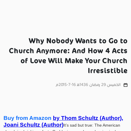
Why Nobody Wants to Go to
Church Anymore: And How 4 Acts
of Love Will Make Your Church
Irresistible
الخميس 29 رمضان 1436ﻫ 16-7-2015م
Buy from Amazon
by Thom Schultz (Author),
Joani Schultz (Author)
It’s sad but true: The American