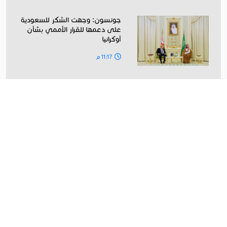
جونسون: وجهت الشكر للسعودية
على دعمها للقرار الأممي بشأن
أوكرانيا
11:17 م
الرئيس التونسي قيس سعيد يؤكد
ان هناك محاولات لإغتياله
11:02 م