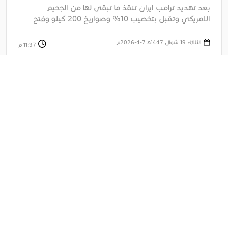
بعد تهديد ترامب ايران تنقذ ما تبقى لها من الجحيم
الامريكي وتقبل بتخصيب 10% وصواريخ 200 كيلو وفتح
هرمز وتطبيع ....
الثلاثاء 19 شوال 1447ﻫ 7-4-2026م
11:37 م
أخبار عاجلة
الرئيس ترامب يهنئ رئيس الوزراء العراقي الجديد ويدعوه إلى زيارة
واشنطن بعد تشكيل الحكومة
6:54 م