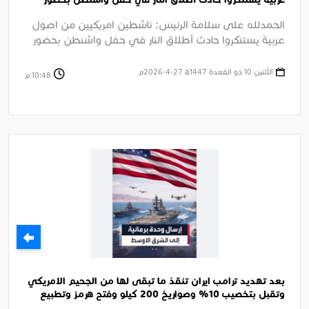
عربية يستنكروا حادث أطلاق النار في حفل واشنطن بحضور
الرئيس ترامب
الحمدلله على سلامة الرئيس: ناشطين امريكيين من اصول
عربية يستنكروا حادث أطلاق النار في حفل واشنطن بحضور
الرئيس ترامب الجزيرة ....
الأثنين 10 ذو القعدة 1447ﻫ 27-4-2026م
10:48 م
بعد تهديد ترامب ايران تنقذ ما تبقى لها من الجحيم الامريكي
وتقبل بتخصيب 10% وصواريخ 200 كيلو وفتح هرمز وتطبيع
وعلاقات تجارية