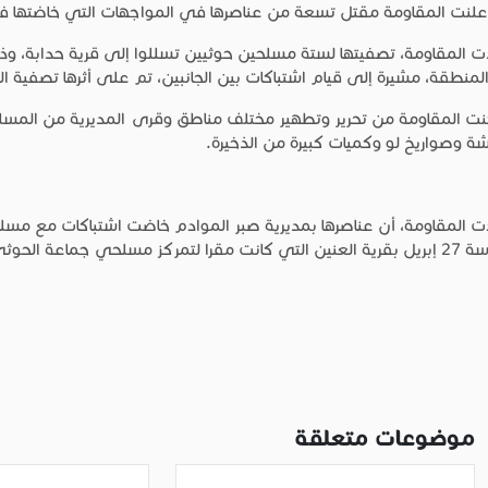
علنت المقاومة مقتل تسعة من عناصرها في المواجهات التي خاضتها 
 المقاومة، تصفيتها لستة مسلحين حوثيين تسللوا إلى قرية حدابة، وذل
منطقة، مشيرة إلى قيام اشتباكات بين الجانبين، تم على أثرها تصفية ا
ت المقاومة من تحرير وتطهير مختلف مناطق وقرى المديرية من المسلح
شة وصواريخ لو وكميات كبيرة من الذخيرة.
ت المقاومة، أن عناصرها بمديرية صبر الموادم خاضت اشتباكات مع م
لتمركز مسلحي جماعة الحوثي وقوات صالح.
موضوعات متعلقة