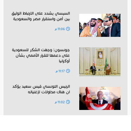
السيسي يشدد على الارتباط الوثيق
بين أمن واستقرار مصر والسعودية
11:06 م
جونسون: وجهت الشكر للسعودية
على دعمها للقرار الأممي بشأن
أوكرانيا
11:17 م
الرئيس التونسي قيس سعيد يؤكد
ان هناك محاولات لإغتياله
11:02 م