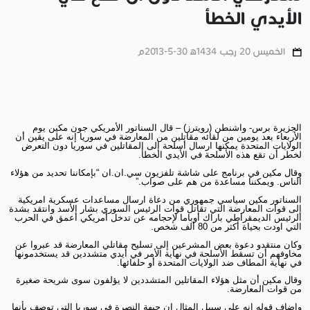
الأيدي الخطأ
الخميس 20 رجب 1434ﻫ 30-5-2013م
الجزيرة برس- واشنطن (رويترز) – قال السناتور الأمريكي جون مكين يوم
الأربعاء بعد يومين من لقائه مقاتلين من المعارضة في سوريا إنه على يقين أن
الولايات المتحدة يمكنها ارسال أسلحة إلى المقاتلين في سوريا دون التعرض
لخطر أن تقع هذه الأسلحة في الأيدي الخطأ.
وقال مكين في برنامج على شاشة تلفزيون سي.ان.ان “بإمكاننا تحديد من هؤلاء
الناس. ويمكننا مساعدة من هم على صواب.”
السناتور مكين سياسي جمهوري من دعاة ارسال مساعدات عسكرية امريكية
إلى قوات المعارضة التي تقاتل قوات الرئيس السوري بشار الأسد وانتقد بشدة
الرئيس الديمقراطي باراك أوباما لإحجامه عن تدخل أمريكي أعمق في الحرب
التي اودت بحياة أكثر من 80 ألف شخص.
وكان منتقدو دعوة بعض المشرعين إلى تسليح مقاتلي المعارضة قد عبروا عن
مخاوفهم أن تسقط الأسلحة في نهاية الأمر في أيدي متشددين قد يستخدمونها
في نهاية المطاف ضد الولايات المتحدة أو حلفائها.
وقال مكين أن مثل هؤلاء المقاتلين المتشددين لا يؤلفون سوى شريحة صغيرة
من قوات المعارضة.
واضاف قوله إنه على سبيل المثال ان جبهة النصرة في سوريا التي توصف بأنها