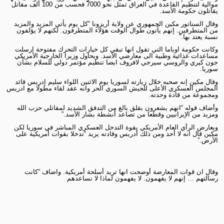
موالية لتنظيم القاعدة في العراق تمثل نحو 7000 فحسب من 100 ألف مقاتل
يقاتلون حكومة الأسد.
وقال السناتور مكين الجمهوري عن ولاية أريزونا “كل يوم يأتي المزيد والمزيد
من المتطرفين. إنهم يأتون طوال الوقت هؤلاء المتطرفون. لكنهم لا يؤلفون
نسبة يعتد بها.”
وكانت حكومة اوباما التي تقول انها تبقي كل خيارات التحرك مفتوحة ارسلت
مساعدات غذائية وطبية الى معارضي الأسد. ويحاول وزيرا الخارجية الأمريكي
جون كيري والروسي سيرجي لافروف ايضا تنظيم مؤتمر دولي للسلام بشأن
سوريا.
وقال مكين إنه صحبه خلال زيارته لسوريا يوم الاثنين اللواء سليم إدريس قائد
المجلس العسكري الأعلى للجيش السوري الحر وانه عقد لقاء مطولا مع ادريس
ومجموعة من قادة وحدته.
وأضاف قوله “انهم يشعرون بقلق بالغ من التدفق الشديد لمقاتلي حزب الله
ومزيد من الإيرانيين وقطعا من تصاعد أنشطة بشار الأسد.”
ويعارض الرأي العام الأمريكي بقوة التدخل العسكري المباشر في سوريا لكن
مكين قال انه لا أحد ومن ذلك أدريس وقادته يريد “تدخلا بقوات أمريكية على
الأرض.”
وقال ان قوات المعارضة أوضحت انها تريد أسلحة أمريكية. واضاف “كانت
رسالتهم … إنهم لا يفهمون. لا يفهمون لماذا لا نساعدهم