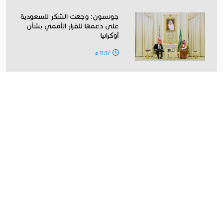
جونسون: وجهت الشكر للسعودية
على دعمها للقرار الأممي بشأن
أوكرانيا
11:17 م
الرئيس التونسي قيس سعيد يؤكد
ان هناك محاولات لإغتياله
11:02 م