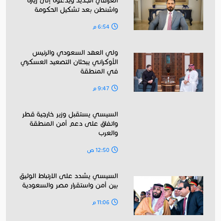
العراقي الجديد ويدعوه إلى زيارة
واشنطن بعد تشكيل الحكومة
6:54 م
ولي العهد السعودي والرئيس
الأوكراني يبحثان التصعيد العسكري
في المنطقة
9:47 م
السيسي يستقبل وزير خارجية قطر
واتفاق على دعم أمن المنطقة
والعرب
12:50 ص
السيسي يشدد على الارتباط الوثيق
بين أمن واستقرار مصر والسعودية
11:06 م