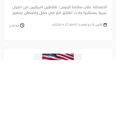
الرئيس ترامب
الحمدلله على سلامة الرئيس: ناشطين امريكيين من اصول
عربية يستنكروا حادث أطلاق النار في حفل واشنطن بحضور
الرئيس ترامب الجزيرة ....
الأثنين 10 ذو القعدة 1447ﻫ 27-4-2026م
10:48 م
بعد تهديد ترامب ايران تنقذ ما تبقى لها من الجحيم الامريكي
وتقبل بتخصيب 10% وصواريخ 200 كيلو وفتح هرمز وتطبيع
وعلاقات تجارية