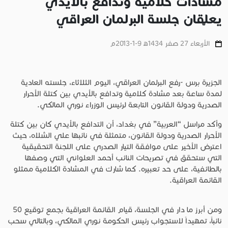
مشادات كلامية وتدافع بالأيدي
يعلّقان جلسة البرلمان العراقي
الأربعاء 27 صفر 1434ﻫ 9-1-2013م
الجزيرة برس -رفع البرلمان العراقي، اليوم الثلاثاء، جلسته العادية
لمدة ساعة بعد مشادة كلامية وتدافع بالأيدي بين كتلة الأحرار
الصدرية ودولة القانون التابعة لرئيس الوزراء نوري المالكي.
وأكد مراسل “العربية” في بغداد، أن التدافع بالأيدي كان بين كتلة
الأحرار الصدرية ودولة القانون، متمثلة في نائبها علي الشلاه، حيث
اعترض الأخير على موافقة التيار الصدري على اللجنة التحقيقية
التي ستحقق في تصريحات النائب أحمد العلواني التي وصفها
بالطائفية، على حد تعبيره. كما شارك في المشادة الكلامية ممثلو
القائمة العراقية.
ومن أبرز ما دار في الجلسة، قيام القائمة العراقية بجمع توقيع 50
نائباً، تمهيداً لاستجواب رئيس الحكومة نوري المالكي، وبالتالي سحب