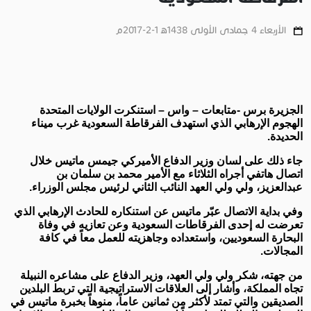
الأربعاء 4 جمادى الأولى 1438ﻫ 1-2-2017م
الجزيرة برس -متابعات – واس – استنكرت الولايات المتحدة
الهجوم الإرهابي الذي استهدف الفرقاطة السعودية غرب ميناء
الحديدة.
جاء ذلك على لسان وزير الدفاع الأميركي جيمس ماتيس خلال
اتصال هاتفي أجراه الثلاثاء مع الأمير محمد بن سلمان بن
عبدالعزيز، ولي ولي العهد النائب الثاني لرئيس مجلس الوزراء.
وفي بداية الاتصال عبّر ماتيس عن استنكاره للحادث الإرهابي الذي
تعرضت له إحدى الفرقاطات السعودية وعن تعازيه في وفاة
البحارة السعوديين، واستعداده وجاهزيته للعمل معاً في كافة
المجالات.
من جهته، شكر ولي ولي العهد، وزير الدفاع على مشاعره النبيلة
تجاه المملكة، وأشار إلى العلاقات الاستراتيجية التي تربط البلدين
الصديقين والتي تمتد لأكثر من ثمانين عاماً، منوهاً بخبرة ماتيس في