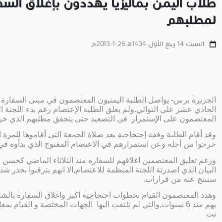
طلاب اليمن بماليزيا يهددون بإغلاق السفا
لمطلبهم
السبت 14 ربيع الأول 1434ﻫ 26-1-2013م
الجزيرة برس- يواصل الطلبة اليمنيون المعتصمون في مبنى السفارة الي
الحادي عشر على التوالي.ولم يعلق الطلبة الإعتصام رغم بدء اللجنة ا
المعتصمون على الإستمرار في التصعيد حتى يتحقق مطلبهم الذي خرجوا من
وقد أقام الطلبة وقفة إحتجاجية بعد صلاة الجمعة التي أقاموها للمرة 
خرجوا من أجله وعن استمرارهم في الاعتصام المفتوح الذي بدأوه في الـ 15 من يناير 3
ورغم تعليق المعتصمين اغلاقهم للسفاره منذ الثلاثاء الماضي كحسن 
البيان الذي اصدرتة اللجنة المنظمة للاعتصام,الا انهم يترقبوا بحذر 
ستنتج عنه من قرارات.
وهدد المعتصمون القيام بخطوات احتجاجية اكبر واغلاق السفارة بالشم
بهم منذ 6 سنوات,والتي لم تلتفت اليها الجهات المختصة و القيا
نت