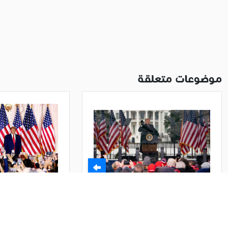
موضوعات متعلقة
ناشطين في مدينة ديربورن يدعوا
الحمدلله على سلام
إلى احتفال كبير بسلامة الرئيس
ناشطين امريكيين م
ترامب والمشاركين في حفل مراسلي
يستنكروا حادث أطل
ناشطين في مدينة ديربورن يدعوا
الحمدلله على سلا