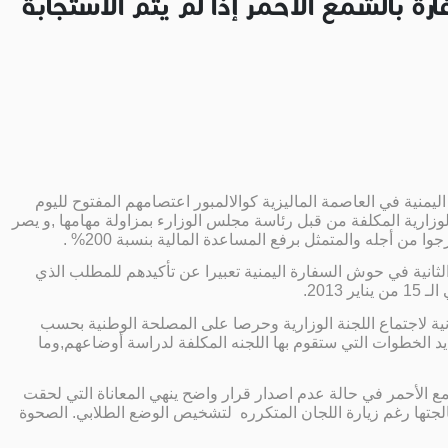
رة بالشمع الأحمر إذا لم يتم الاستجابة
منية في العاصمة الماليزية كوالالمبور اعتصامهم المفتوح لليوم
لوزارية المكلفة من قبل رئاسة مجلس الوزارء بمزاولة مهامها ,و يصر
 أجله والمتمثل برفع المساعدة المالية بنسبة 200% .
الثانية في حوش السفارة اليمنية تعبيرا عن تأكيدهم للمطلب الذي
201.
نية لاجتماع اللجنة الوزارية وحرصا على المصلحة الوطنية بحسب
شديد الخطوات التي ستقوم بها اللجنه المكلفة لدراسة أوضاعهم,وما
ع الأحمر في حالة عدم اصدار قرار واضح ينهي المعاناة التي لحقت
م بمعالجتها رغم زيارة اللجان المتكرره لتشخيص الوضع الطلابي. الصحوة