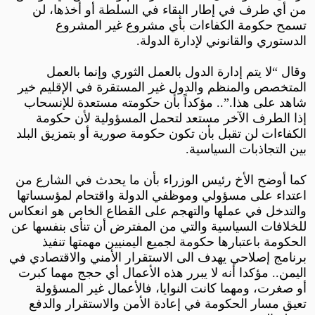
من أي طرف في إطار البقاء في السلطة أو أخذها، لن
تسمح حكومة الكفاءات بأي مشروع غير المشروع
الدستوري والقانوني لإدارة الدولة.
وقال “لا يتم إدارة الدول بالعمل الثوري وإنما بالعمل
المتخصص والمنظم والدول غير المستقرة في الإقليم خير
شاهد على هذا.”.. مؤكداً بأن حكومته مستعدة للإنسحاب
إذا الطرف الآخر مستعد لتحمل المسؤولية لأن حكومة
الكفاءات لن تقبل بأن تكون حكومة صورية أو بتمزيق البلد
بين التجاذبات السياسية.
كما أوضح الأخ رئيس الوزراء بأن ما يحدث في الشارع من
اعتداء على مسؤولي وموظفي الدولة واقتحام لمؤسساتها
والتدخل في عملها والتهجم على القطاع الخاص هو انعكاس
للخلافات السياسية والتي من المفترض أن تنأى بنفسها عن
الحكومة باعتبارها حكومة لجميع اليمنيين مهمتها تنفيذ
برنامج إصلاحي يهدف الى الاستقرار الأمني والاقتصادي في
اليمن.. مؤكدا أنه لا يبرر هذه الأعمال أي حجج مهما كبرت
أو صغرت، ومهما كانت النوايا، فالأعمال غير المسؤولة
تعيق مسار الحكومة في إعادة الأمن والاستقرار والدفع