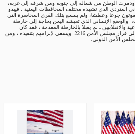
 ودمرت الوطنَ من شماله إلى جنوبه ومن شرقه إلى غربه،
اني المتردي الذي تشهده مختلف المحافظات اليمنية ، فيبدو
من يموتون جوعا وعطشا، ولم يسمع بتلك القرى المحاصرة التي
 والوضع الإنساني الذي تعيشه اليمن بحاجة إلى خارطة
والانقلابيين ـ لم يقبلا بالخارطة المقدمة ، فقد كان
بالأحرى على المبعوث الأممي أن يستند في وضع الخارطة إلى قرار مجلس الأمن 2216 ويسعى لإلزامهم بتنفيذه ، ومن
مجلس الأمن الدولي.