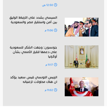
12:50 ص
السيسي يشدد على الارتباط الوثيق
بين أمن واستقرار مصر والسعودية
11:06 م
جونسون: وجهت الشكر للسعودية
على دعمها للقرار الأممي بشأن
أوكرانيا
11:17 م
الرئيس التونسي قيس سعيد يؤكد
ان هناك محاولات لإغتياله
11:02 م