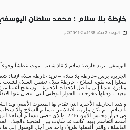
خارطة بلا سلام : محمد سلطان اليوسفي
الأربعاء 2 صفر 1438ﻫ 2-11-2016م
اليوسفي :
نريد خارطة سلام لإنقاذ شعب يموت عطشاً وجوعاً
الجزيرة برس -خارطة بلا سلام – نريد خارطة سلام لإنقاذ شع
يصلوا إليه بقوة السلاح ، خارطةَ سلام تضمن السلام لشعب يحل
مبادرة تعيدنا إلى ما قبل الأحداث الأخيرة ، وسنفتح أعيننا 
ببعيد ، وقبلها مخرجات الحوار الوطني التي تنصل عنها الانقلابي
و هذه الخارطة الأخيرة التي تقدم بها المبعوث الأممي ولد ال
بالسلام ـ لم تكن ملزمة للانقلابيين بتسليم السلاح والانسحا
في قرار مجلس الأمن 2216 والذي قضى بت
أسمه التقاسم وبهذا كانت قد ساوت بين الضحية والجلاد ، لقد جر
الفاشلة ، والتي أفشلها طرفٌ واحد من أجل الوصول إلى ما نحن