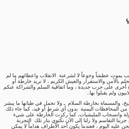
ب يموت عطشاً وجوعاً لا لشرعنة الانقلاب واعطائهم ما لم
م بالأمن والاستقرار والعيش الكريم ، لا نريد خارطة أو
مرة أخرى على حرب جديدة ، وما اتفاقية السلم والشراكة عنكم
ون ولم يقبلوا بها..
شيخ، والمسماة بخارطة السلام ـ ولا تحمل في طياتها ما يبشر
ب من المحافظات اليمنية بدون أي شرطٍ أو قيد، كما جاء ذلك
سليم أسلحة الدولة وانسحاب المليشيات، كما ركزت الخارطة على شيء
بنا التقاسم ولا زلنا إلى الآن نكتوي بنار تلك التجربة
 عليه اليوم ، فعندما يكون أحد الأطراف هداماً لا يمكن