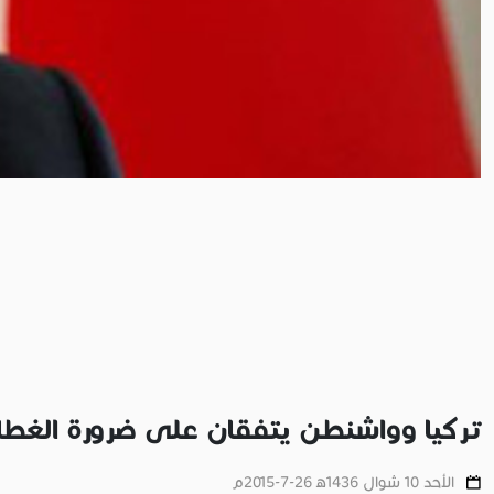
تركيا وواشنطن يتفقان على ضرورة الغطا
الأحد 10 شوال 1436ﻫ 26-7-2015م