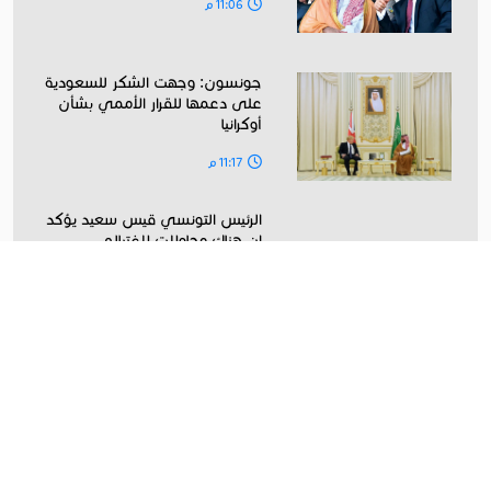
11:06 م
جونسون: وجهت الشكر للسعودية
على دعمها للقرار الأممي بشأن
أوكرانيا
11:17 م
الرئيس التونسي قيس سعيد يؤكد
ان هناك محاولات لإغتياله
11:02 م