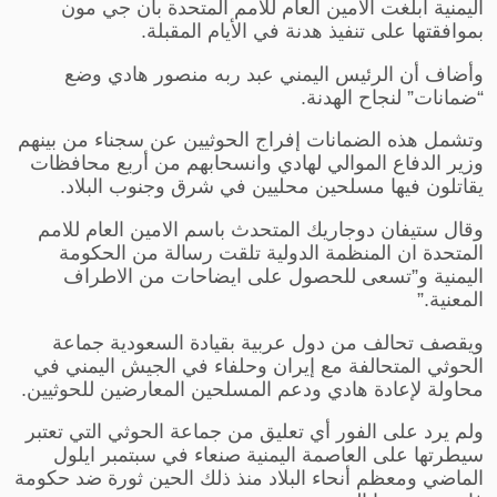
اليمنية أبلغت الأمين العام للأمم المتحدة بان جي مون
بموافقتها على تنفيذ هدنة في الأيام المقبلة.
وأضاف أن الرئيس اليمني عبد ربه منصور هادي وضع
“ضمانات” لنجاح الهدنة.
وتشمل هذه الضمانات إفراج الحوثيين عن سجناء من بينهم
وزير الدفاع الموالي لهادي وانسحابهم من أربع محافظات
يقاتلون فيها مسلحين محليين في شرق وجنوب البلاد.
وقال ستيفان دوجاريك المتحدث باسم الامين العام للامم
المتحدة ان المنظمة الدولية تلقت رسالة من الحكومة
اليمنية و”تسعى للحصول على ايضاحات من الاطراف
المعنية.”
ويقصف تحالف من دول عربية بقيادة السعودية جماعة
الحوثي المتحالفة مع إيران وحلفاء في الجيش اليمني في
محاولة لإعادة هادي ودعم المسلحين المعارضين للحوثيين.
ولم يرد على الفور أي تعليق من جماعة الحوثي التي تعتبر
سيطرتها على العاصمة اليمنية صنعاء في سبتمبر ايلول
الماضي ومعظم أنحاء البلاد منذ ذلك الحين ثورة ضد حكومة