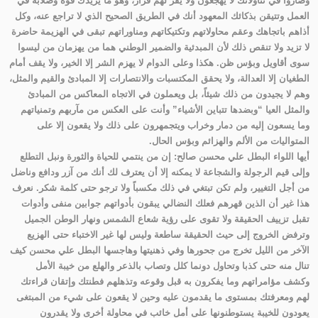
وصاروا في تناولاتك لا يهجعون ولا يقر لهم قرار، وهو ما يزيدك قوة وصلابة في
العمل وتتيقن بذكائك المعهود أنك في الطريق الصحيح الذي لا تراجع عنه، وكل
أذاهم باتجاهك وعقم محاولاتهم وتكتيكاتهم ومناوراتهم تبقى في الهزيمة حاضرة
لا تزيد ولا تنقص ذلك لأن المبدئية والضمير الوطني هما من يهزمان من ليسوا
سوى أقاويل وبؤس ظن. هكذا وعلى الدوام لا يهزم الشر إلا الخير، ولا يقف أمام
الطغيان إلا العدالة، ولا يحقق المكتسبات والانتصارات إلا المبادئ والقيم والمثل،
وهم لا يجيدون من ذلك شيئاً، بل ويعملون في الاتجاه المعاكس من المبادئ
والمثل العيا “وبضدها تتباين الأشياء” وأنت على العكس من مآربهم وتمنياتهم
وما يسعون إليه من دمار وخراب ويتجمهرون على ذلك ولا يقعون إلا على
المتواليات من الألم والهزائم وبؤس الحال.
أيها اللواء البطل علي محسن صالح: إن من ينتمي للحياة والثورة ونبل التطلع
وإلى قيم الرجولة والشجاعة لا يمكنه إلا أن يعترف لك أنك من آزر ودافع وناضل
من أجل التغيير، ولم تكن تبتغي في ذلك مكسباً ولا ترجو حتى كلمة شكر. نعرف
هذا غير أن الذين قهرهم فعلك النضالي يبقون بأدواتهم جوابين منفى وأدوات
تقبل تزييف الحقيقة ولا تقوى على رؤية شعاع الشمس ونهار الوطن الجميل
وترفض الخروج إلى حيث الحقيقة ساطعة وليس لها غير الاختباء حتى الهزيع
الآخر من الليل تخرج من جحورها وفي ذهنيتها وهاجسها البطل علي محسن كيف
تنال منه حتى كذبا وتحاول دونما كلل وتصاب بالذعر والهلع من خيبة الأمل
وكشف مؤامراتهم وما يفكرون به قبل وقوعه وتذهلهم فطنتك وإتقان قراءتك
لهم ومعرفتك بمستوى ما يقدمون عليه وحين لا يقعون على شيء من المبتغى
يعودون للخيبة يستوطنونها على أمل خائب في محاولة أخرى ولا يقدرون