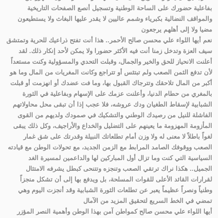
بفاعلية حضورك على الساحة الوطنية وتسجيل أنصع الصفحات التاريخية
والمواقف النضالية بكبرياء وشمم عاليين لا يقدر عليها البغاث ولا يستطيعون
مضيا ولا إلى أهلهم يرجعون
نعم أيها اللواء علي محسن صالح الأحمر.. هذا أنت تفتح ذراعيك للحرية وتمتشق
سيف العزة وتدخل زمنا أنت فيه الأكثر حضورا ولا يمكن لأحد إنكار ذلك. لقد
أعلنت الانحياز للحق والخير والجمال، وقبلت التحدي والمسؤولية وكنت مستعداً
لأن تدفع الثمن الصعب ولم تبتئس أو تتراجع وكانت المغريات من المال وما هو
أكبر من المال تلاحقك وتترجاك القبول بها، وما فت عضدك أو انهزمت أو قبلت
بالمغري من حطام الدنيا، وأعلنت عزمك على الإسهام وبفاعلية في الثورة
الشبابية لإسقاط الطغيان ودك عروشه، فلا عجب إذا أن تبقى محل محاولاتهم
الفاشلة للنيل من رصيدك الوطني والتشكيك في صمودك ولديهم من القوى
المأزومة المهزومة ما يعينهم على التضليل والخداع والأراجيف، وكل ذلك يبقى
لغواً باطلاً لا معنى له ولا وزن أمام تطلعاتك النبيلة وقدرتك على شق غمار
الصعب ووقوفك الصامد المرابط مع الزمن الجديد، مع تحولات الوطن مع قيادته
السياسية التي كنت وما تزال أول المباركين لها والداعمين لمسيرة الغد
الجميل.. هكذا نراك ترتقي الصعب وتنجزه وتتنحى كبطل يشرفه الامتثال
لقرارات القائد الأعلى للقوات المسلحة، بل ويدفع بها إلى أن تشكل منجزاً
وطنياً ونصراً عظيماً يعبر عن تطلعات الثورة الشبابية وقد أنجزت اليوم وهي
تمضي في الخط السريع لتحقيق المزيد من الآمال
أيها اللواء علي محسن صالح كمواطن آمن بهذا الوطن وأهمية النصر المؤزر