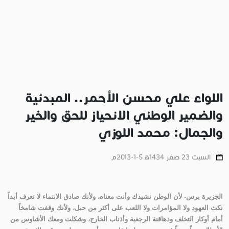
اللواء علي محسن الأحمر.. المبدئية
والضمير الوطني الانحياز للحق والخير
والجمال: محمد اللوزي
السبت 23 صفر 1434ﻫ 5-1-2013م
الجزيرة برس- لأن الوطن نشيدك وأنت معناه، ولأنك صادق الانتماء لا تعرف أبداً
نكث العهود ولا المؤامرات ولا اللعب على أكثر من حبل، ولأنك وقفت شامخاً
أمام أوكار التخلف ودهاقنة الرجعية وأذناب الخارج، وشكلت ومعك الأشاوس من