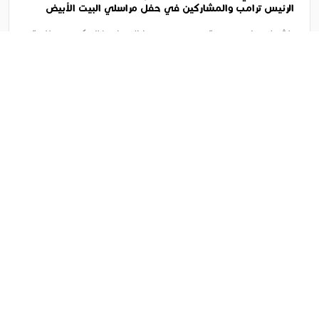
الرئيس ترامب والمشاركين في حفل مراسلي البيت الأبيض
السنوي بواشنطن
ناشطين في مدينة ديربورن يدعوا إلى احتفال كبير بسلامة
الرئيس ترامب والمشاركين في حفل مراسلي البيت الأبيض
السنوي بواشنطن وإدانة ....
الثلاثاء 11 ذو القعدة 1447ﻫ 28-4-2026م
10:55 م
الحمدلله على سلامة الرئيس: ناشطين امريكيين من اصول
عربية يستنكروا حادث أطلاق النار في حفل واشنطن بحضور