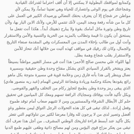
وكمتابع لمواقفك البطولية لا يمكنني إلا أن أقف احتراما لقدراتك القيادية
وشجاعتك في يوم الوغى وانتصارك للحياة وهي تعنينا تماماً، ولا يمكن لأي
مواطن حر شجاع إلا أن يعترف بحقك النضالي ورصيدك الكبير في العمل على
كل ما من شأنه رفعة ومجد اليمن، لأنك تنتمي للأرض، ولأنك الابن البار بها، ولأن
تاريخ وطن وثورة ماثل أمامك بقوة ولا يبارح ذهنيتك أبداً.. هكذا أنت تفعل ما
يستحق أن يكون ذا قيمة وتطالب بالمزيد من الحرية والتنمية والأمن والاستقرار
وأنت أول من طالب بإخلاء المدن من المعسكرات وفي المقدمة صنعاء التاريخ
والجمال، وكان لك رقيك في مواقف كهذه أثبت من خلالها أنك تنحاز للأمن
والاستقرار بقلب شجاع وهمة بطل.
أيها اللواء علي محسن صالح الأحمر: هذا أنت في مسار التغيير مواطناً بسيطاً
يعتز ويفتخر بالقرار السيادي الذي يشكل مفتاح وحدة وطن حقيقية ،ومسيرة
نضال وينظر إلى هذا بأنه فارق زمن وعلامة قوية في مسيرة متوجة بكل ماهو
رائع يقودها بحنكة وحكمة وريادة وشجاعة الرئيس الهمام (عبد ربه منصور هادي)
الذي يبقى رمز وحدة وطن يطمح لتجاوز ركام من التخلف والقهر والفوضى.
وبكل تأكيد فأنت بوفائك وسجاياك الرائعة تسهم ومعك كل الميامين في تحقيق
حلم كل الأبطال الشرفاء والمستنيرين ومن لا تثنيهم صعاب أمام توقد طموح
وفعل إرادة.. لذلك تبقى في كل هذه التحولات الرجل التواق ليمن متطور وغدٍ
أفضل وتصير لدى من لا يرجون لله وقارا معرضا لكثير من تناولاتهم التي تتعثر
بكل تأكيد عند أبسط قراءة لتاريخك الوطني المشرف.. من أجل هذا نعرف أنك
تبقى من يعكر مزاج قوى البؤس ومن لهم مصالح ذاتية وطغى عليهم طمع الدنيا