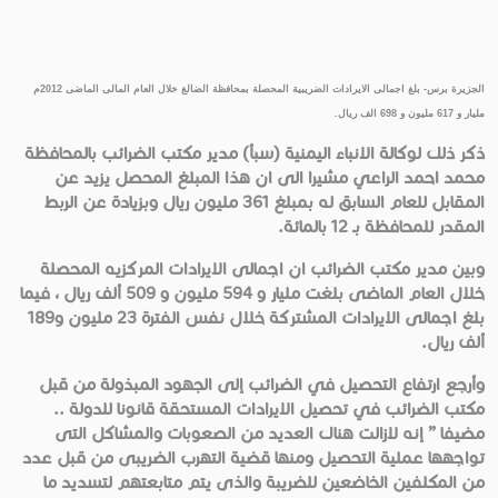
الجزيرة برس- بلغ اجمالى الايرادات الضريبية المحصلة بمحافظة الضالغ خلال العام المالى الماضى 2012م
مليار و 617 مليون و 698 الف ريال
.
ذكر ذلك لوكالة الانباء اليمنية (سبأ) مدير مكتب الضرائب بالمحافظة
محمد احمد الراعي مشيرا الى ان هذا المبلغ المحصل يزيد عن
المقابل للعام السابق له بمبلغ 361 مليون ريال وبزيادة عن الربط
المقدر للمحافظة بـ 12 بالمائة.
وبين مدير مكتب الضرائب ان اجمالى الايرادات المركزيه المحصلة
خلال العام الماضى بلغت مليار و 594 مليون و 509 ألف ريال ، فيما
بلغ اجمالى الايرادات المشتركة خلال نفس الفترة 23 مليون و189
ألف ريال.
وأرجع ارتفاع التحصيل في الضرائب إلى الجهود المبذولة من قبل
مكتب الضرائب في تحصيل الايرادات المستحقة قانونا للدولة ..
مضيفا ” إنه لازالت هناك العديد من الصعوبات والمشاكل التى
تواجهها عملية التحصيل ومنها قضية التهرب الضريبى من قبل عدد
من المكلفين الخاضعين للضريبة والذى يتم متابعتهم لتسديد ما