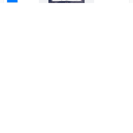
بعد تهديد ترامب ايران تنقذ ما تبقى لها من الجحيم الامريكي
وتقبل بتخصيب 10% وصواريخ 200 كيلو وفتح هرمز وتطبيع
وعلاقات تجارية
بعد تهديد ترامب ايران تنقذ ما تبقى لها من الجحيم
الامريكي وتقبل بتخصيب 10% وصواريخ 200 كيلو وفتح
هرمز وتطبيع ....
الثلاثاء 19 شوال 1447ﻫ 7-4-2026م
11:37 م
أخبار عاجلة