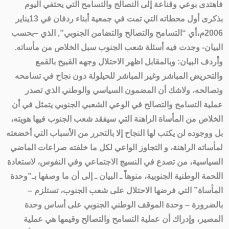
فاهتدى بوعي وقناعة إلى التصالح والتسامح التي يحتفي اليوم
بذكرى أول محطاته التي تمت في جمعية أبناء ردفان في 13يناير
2006م،أي “التسامح والتصالح والتضامن الجنوبي”, الذي –بحسب
البيان- وجدت فيه أسئلة شعب الجنوب سبل الخلاص من مأساته.
وأردف البيان: وبالمقابل اظهر الاحتلال وجهه القبيح بالقمع
والتحريض المباشر وغير المباشر للحيلولة دون نجاح في تسامحه
وتصالحه، ولاشك أن المضمون السياسي والوطني الذي تصدر
عملية التسامح والتصالح في الوعي الشعبي الجنوبي يتمثل في أن
الخلاص من المأساة الراهنة التي سيفقد شعب الجنوب فيها هويته،
بل ووجوده لن يكتب لها النجاح إلا بالتحرر من الأسباب التي أخضعته
لمأساته الراهنة، و التجاوز الواعي لكل ما خلفته صراعات الماضي
السياسية، من تصدع في النسيج الاجتماعي وفي النفوس، لاستعادة
اللحمة الوطنية الجنوبية، منوهاً ـ البيان ـ إلى أن ما وصفها بـ”وحدة
المأساة” التي فرضها الاحتلال على شعب الجنوب، تستلزم –
بالضرورة – وحدة الموقف الوطني الجنوبي على أساس وحدة
المصير، وإدراك أن عملية التسامح والتصالح وقيمها هي عملية