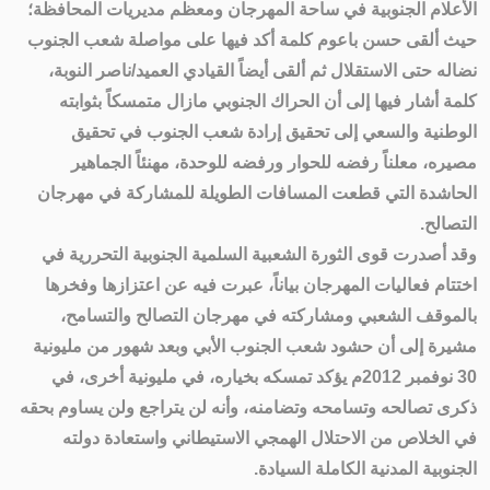
الأعلام الجنوبية في ساحة المهرجان ومعظم مديريات المحافظة؛
حيث ألقى حسن باعوم كلمة أكد فيها على مواصلة شعب الجنوب
نضاله حتى الاستقلال ثم ألقى أيضاً القيادي العميد/ناصر النوبة،
كلمة أشار فيها إلى أن الحراك الجنوبي مازال متمسكاً بثوابته
الوطنية والسعي إلى تحقيق إرادة شعب الجنوب في تحقيق
مصيره، معلناً رفضه للحوار ورفضه للوحدة، مهنئاً الجماهير
الحاشدة التي قطعت المسافات الطويلة للمشاركة في مهرجان
التصالح.
وقد أصدرت قوى الثورة الشعبية السلمية الجنوبية التحررية في
اختتام فعاليات المهرجان بياناً، عبرت فيه عن اعتزازها وفخرها
بالموقف الشعبي ومشاركته في مهرجان التصالح والتسامح،
مشيرة إلى أن حشود شعب الجنوب الأبي وبعد شهور من مليونية
30 نوفمبر 2012م يؤكد تمسكه بخياره، في مليونية أخرى، في
ذكرى تصالحه وتسامحه وتضامنه، وأنه لن يتراجع ولن يساوم بحقه
في الخلاص من الاحتلال الهمجي الاستيطاني واستعادة دولته
الجنوبية المدنية الكاملة السيادة.