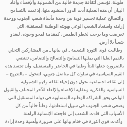
طويلة، تؤسس لثقافة جديدة خالية من الشمولية والإقصاء وأفاد
البيان أن هذه العملية أدت الدور المنشود منها، إذ تمت بالتسامح
والتصالح عملية تجسير قوية بين وحدة مأساة شعب الجنوب ووحدة
إرادته واستعاد الشعب الوعي بهويته الوطنية المستقلة، التي
تعرضت وما برحت لخطر الطمس، كمقدمة لمحو وجوده، ليغدو
شعباً بلا أرض.
وطالبت قوى الثورة الشعبية ـ في بيانها ـ من المشاركين التحلي
بالقيم العليا التي يمثلها التسامح والتصالح والتضامن، تقتضي
بالضرورة جعلها ثابتاً وطنيا في الحاضر والمستقبل، وأن تجسد هذه
القيم السياسية في سلوك كل مناضل جنوبي، لتتحول – بالتدريج –
إلى ثقافة اجتماعية تحول دون إحياء ثقافة وقيم الشمولية
السياسية والفكرية وعقلية الإقصاء والإلغاء للآخر المختلف والقبول
الواعي بحق الشراكة الوطنية المتساوية في دولة المستقبل التي
يضحي شعب الجنوب في سبيل استعادتها، وطناً خالياً من كل
الأسباب التي قادت الشعب إلى فاجعته الإنسانية الراهنة.
وأكدت قوى الثورة في ختام بيانها على ضرورة وأهمية وحدة إرادة