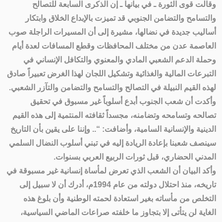
وقالت قوى الثورة ـ في بيانها ـ إن الذكرى السابعة للتصالح
والتسامح والتضامن الجنوبي قد تميزت بالإبداع الخلاق وابتكار
أساليب جديدة في نضالها، مشيرة إلى أن المسيرات الراجلة صوب
العاصمة عدن من مختلف المحافظات وقطع المسافات لعدة أيام
وحملة الدعم الشعبي المادي والمعنوي والتكافل الإنساني في
التبرعات المالية والغذائية وتشكيل اللجان لهذا الغرض تعبيراً صادق
لهذه القيم النبيلة في التصالح والتسامح والتضامن والتآزر الشعبي.
وأكدت أن شعب الجنوب أبدع أسلوباً غير مسبوق في تحقيق
تصالحه وتسامحه وتضامنه، مجسداً ثقافته المنتمية إلى هذه القيم
الدينية والإنسانية السامية، وأضافت: “.. وإننا على يقين بأن التاريخ
سينصف شعبنا بإعادة الريادة إليه في تبني أسلوب النضال السلمي
المدني الحضاري، قبل ثورات الربيع العربي بسنوات.
وأكد البيان أن الشعب الذي تعرض لمأساة إنسانية غير مسبوقة في
تاريخه، منذ احتلال دولته من عام 1994م، أدرك أن لا سبيل إلى
التخلص من مأساته بغير استعادة لحمته الوطنية وأن بلوغ هذه
الغاية لن يتأتى إلا بتجاوز ما خلفته صراعات الماضي السياسية،