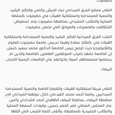
حضرموت.
التقى ممثلو الفرق الميداني لبناء الجيش والامن والحكم الرشيد
والتنمية المستدامة واستقلالية الهيئات في حضرموت بالسلطة
المحلية والمكتب التنفيذي بمحافظة حضرموت وتم استعراض
الإشكاليات والصعوبات والعوائق التي تختص حضرموت
التقت الفرق الميدانية للحكم الرشيد والتنمية المستدامة واستقلالية
الهيئات في بالمكلا عمادة وهيئة تدريس جامعة حضرموت للعلوم
والتكنولوجيا حيث أوضح رئيس الجامعة الدكتور محمد سعيد خنبش
إن الجامعة تشهد إضراب الموظفين العاملين بالجامعة والذين لم
يستلموا مخصصاتهم أسوة بإخوانهم في الجامعات اليمنية الاخرى .
البيضاء
التقى فريقا استقلالية الهيئات والقضايا الخاصة والتنمية المستدامة
الميدانيين برئاسة أحمد محمد القردعي خلال نزولهما الميداني الى
محافظة البيضاء، بمحافظ البيضاء الظاهري أحمد الشدادي وأمين
عام المجلس المحلي ناصر الخضر حسين، وقيادات السلطة المحلية
والمكاتب التنفيذية بالمحافظة، وألقى كلمة الشباب التي ألقاها