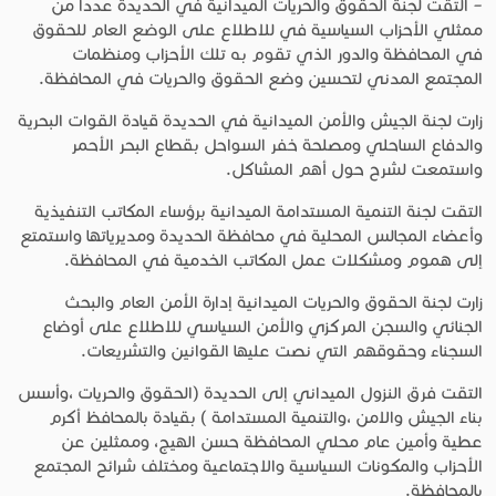
– التقت لجنة الحقوق والحريات الميدانية في الحديدة عدداً من
ممثلي الأحزاب السياسية في للاطلاع على الوضع العام للحقوق
في المحافظة والدور الذي تقوم به تلك الأحزاب ومنظمات
المجتمع المدني لتحسين وضع الحقوق والحريات في المحافظة.
زارت لجنة الجيش والأمن الميدانية في الحديدة قيادة القوات البحرية
والدفاع الساحلي ومصلحة خفر السواحل بقطاع البحر الأحمر
واستمعت لشرح حول أهم المشاكل.
التقت لجنة التنمية المستدامة الميدانية برؤساء المكاتب التنفيذية
وأعضاء المجالس المحلية في محافظة الحديدة ومديرياتها واستمتع
إلى هموم ومشكلات عمل المكاتب الخدمية في المحافظة.
زارت لجنة الحقوق والحريات الميدانية إدارة الأمن العام والبحث
الجنائي والسجن المركزي والأمن السياسي للاطلاع على أوضاع
السجناء وحقوقهم التي نصت عليها القوانين والتشريعات.
التقت فرق النزول الميداني إلى الحديدة (الحقوق والحريات ،وأسس
بناء الجيش والامن ،والتنمية المستدامة ) بقيادة بالمحافظ أكرم
عطية وأمين عام محلي المحافظة حسن الهيج، وممثلين عن
الأحزاب والمكونات السياسية والاجتماعية ومختلف شرائح المجتمع
بالمحافظة.