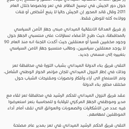
حول دور الجيش في ترسيخ النظام في تعز وخصوصا خلال العام
2011 وقال قائد المحور إن الجيش حاليا لا يتبع أشخاص أو فئات
وولاءه كله للوطن فقط.
زار فريق العدالة الانتقالية الميداني مبنى جهاز الأمن السياسي
بالمحافظة، حيث طرح الأعضاء تساؤلات على منتسبي الجهاز حول
وجود مخفيين قسرا أو معتقلين حيث أكدت اللجنة انه منذ العام 90
لا يوجد معتقلين سياسيين، وطالب منتسبو جهاز الامن السياسي
بتغييره إلى مسمى جديد.
التقى فريق بناء الدولة الميداني بشباب الثورة في محافظة تعز
وذلك في إطار النزول الميداني للجان مؤتمر الحوار الوطني الشامل،
وتم الاستماع الى آراء وأفكار وتصورات ومقترحات الشباب حول
مختلف محاور بناء الدولة
عقد فريق النزول الميداني للحكم الرشيد في محافظة تعز لقاءً مع
مدير وموظفي الجهاز المركزي للرقابة و للمحاسبة بتعز استعرضوا
فيه عدد من الاشكاليات والصعوبات والعوائق التي تقف أمام أداء
الموظفين لمهامهم.
التقى فريق الحكم الرشيد الميداني في تعز بمدير عام مصلحة