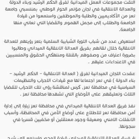
التقت مجموعات العمل الميدانية لفرق الحكم الرشيد وبناء الدولة
والعدالة الانتقالية في لجان مؤتمر الحوار الوطني بمنتسبي جامعة
تعز من الأكاديميين والطلبة والموظفين واستمعوا من قيادة
الجامعة والطلاب إلى مجمل الهموم والقضايا التي تعاني منها
الجامعة.
استعرض عدد من شباب الثورة الشبابية السلمية بتعز رؤيتهم للعدالة
الانتقالية خلال لقائهم بفريق العدالة الانتقالية الميداني وطالبوا
بضرورة اعتراف من وصفوهم بالقتلة ومنتهكي الحقوق والمتسببين
في الاعتداءات عليهم .
عقدت اللجان الميدانية لفرق ( العدالة الانتقالية – الحكم الرشيد –
بناء الدولة ) في تعز اجتماعا لها مع قيادات الاحزاب والتنظيمات
السياسية في محافظة تعز, كُرس لمناقشة رؤى تلك الاحزاب للقضايا
الثلاث وتعليقهم على الأوضاع التي تشهدها محافظة تعز .
نفذ فريق العدالة الانتقالية الميداني في محافظة تعز زيارة إلى إدارة
أمن محافظة تعز للاطلاع على أوضاع الأمن في المحافظة، وأسباب
الانفلات الامني ومعرفة وجود معتقلين أو مخفيين قسريا في
سجونها.
زار فريق العدالة الانتقالية الميداني قيادة المحور واستمع إلى شرح